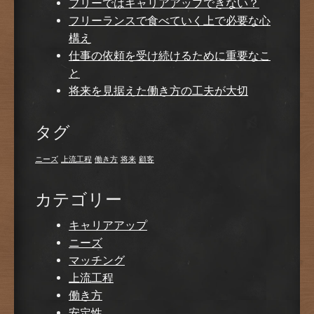
フリーではキャリアアップできない？
フリーランスで食べていく上で必要な心
構え
仕事の依頼を受け続けるために重要なこ
と
将来を見据えた働き方の工夫が大切
タグ
ニーズ
上流工程
働き方
将来
顧客
カテゴリー
キャリアアップ
ニーズ
マッチング
上流工程
働き方
安定性